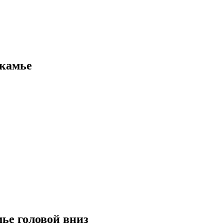
скамье
ье головой вниз