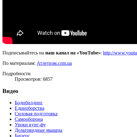
Подписывайтесь на
наш канал на «YouTube»
:
http://www.yout
По материалам:
Атлетизм.com.ua
Подробности
Просмотров: 6857
Видео
Бодибилдинг
Единоборства
Силовая подготовка
Самооборона
Уроки кунг-фу
Дельтовидные мышцы
Бицепс