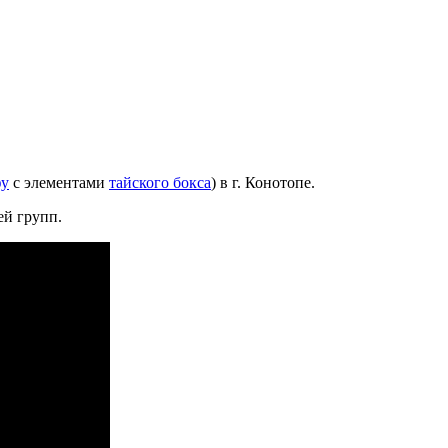
фу
с элементами
тайского бокса
) в г. Конотопе.
ей групп.