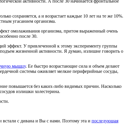
логической активности. А после 30 начинается фронтальное
лько сохраняется, а и возрастает каждые 10 лет на те же 10%.
стным угасанием организма.
ффект омолаживания организма, притом выраженный очень
особенно после 30.
щий эффект. У привлеченной к этому эксперименту группы
подъем жизненной активности. Я думаю, излишне говорить о
ечную мышцу
. Ее быстро возрастающие сила и объем делают
 сердечной системы оживляет мелкие периферийные сосуды,
вление повышается без каких-либо видимых причин. Насколько
 сосудов излишки холестерина.
ости.
и встали с дивана и Вы с нами. Поэтому эта и
последующая