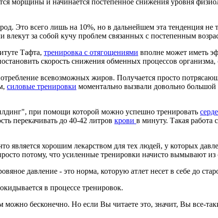
яются морщины и начинается постепенное снижения уровня физио
од. Это всего лишь на 10%, но в дальнейшем эта тенденция не то
чи влекут за собой кучу проблем связанных с постепенным возра
итуте Тафта,
тренировка с отягощениями
вполне может иметь э
иостановить скорость снижения обменных процессов организма, 
употребление всевозможных жиров. Получается просто потрясаю
м,
силовые тренировки
моментально вызвали довольно большой 
ибилдинг", при помощи которой можно успешно тренировать
серд
ость перекачивать до 40-42 литров
крови
в минуту. Такая работа
 что является хорошим лекарством для тех людей, у которых да
, просто потому, что усиленные тренировки начисто вымывают из
вяное давление - это норма, которую атлет несет в себе до стар
окидывается в процессе тренировок.
м можно бесконечно. Но если Вы читаете это, значит, Вы все-так