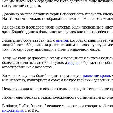
Все мы знаем, что к середине третьего десятка на лице появл
наступление старости.
Довольно быстро организм теряет способность усваивать кислор
На это конечно можно не обращать внимания. Но все эти мело
Как доказано исследованиями, которые были проведены в инст
ярко. Бодибилдинг в большинстве случаев вполне способен пр
Желательно сочетать занятия с
диетой
, которая ограничивает 
людей "после 60", никогда ранее не занимавшихся культуризмо
том, что они сразу прибавили в силе и мышечной массе.
Тогда же была разработана "сердечнососудистая система бод
более эластичными стенки сосудов, а
сердце
, обретает способн
атрофированные с возрастом.
Во многих случаях бодибилдинг нормализует
давление крови
,
мне известно, культуристам совсем не грозят скачки давления
Невысокий для вашего возраста пульс и находящееся в норме кро
Любая генетическая предрасположенность организма легко опр
В общем, "за" и "против" великое множество и говорить об это
информация
для Вас.