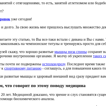
занятий с отягощениями, то есть, занятий атлетизмом или бодиб
рт?
ировок
уже сегодня!
 и долго. За свою жизнь мне пришлось выслушать множество дов
итаете эту статью, то Вы все-таки встали с дивана и Вы с нами. 
не замахиваясь на чемпионские титулы и тренируясь просто для с
узей скажу, что хорошо развитые
мышцы низа спины
сохранят ва
прочими внутренними органами. Я молчу об укреплении
таких с
исты почти не подвержены
остеохондрозу
. Последнее время также 
у к
спортивному питанию
- соглашусь, а для повышения каких-т
ваши развитые мышцы и здоровый внешний вид сразу придают вам
ом, что говорит по этому поводу медицина
с 20 лет. Медициной доказано, что зрение и слух становятся суще
 помощи биохимического анализа.