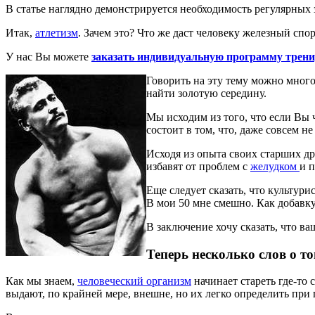
В статье наглядно демонстрируется необходимость регулярных 
Итак,
атлетизм
. Зачем это? Что же даст человеку железный спо
У нас Вы можете
заказать индивидуальную программу трен
Говорить на эту тему можно много
найти золотую середину.
Мы исходим из того, что если Вы ч
состоит в том, что, даже совсем 
Исходя из опыта своих старших др
избавят от проблем с
желудком
и 
Еще следует сказать, что культур
В мои 50 мне смешно. Как добавк
В заключение хочу сказать, что 
Теперь несколько слов о т
Как мы знаем,
человеческий организм
начинает стареть где-то 
выдают, по крайней мере, внешне, но их легко определить при