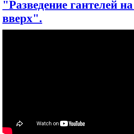
"Разведение гантелей на
вверх".