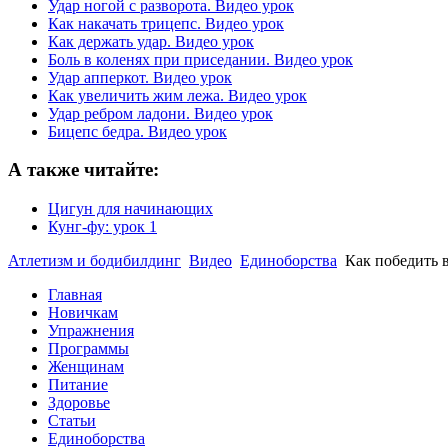
Удар ногой с разворота. Видео урок
Как накачать трицепс. Видео урок
Как держать удар. Видео урок
Боль в коленях при приседании. Видео урок
Удар апперкот. Видео урок
Как увеличить жим лежа. Видео урок
Удар ребром ладони. Видео урок
Бицепс бедра. Видео урок
А также читайте:
Цигун для начинающих
Кунг-фу: урок 1
Атлетизм и бодибилдинг
Видео
Единоборства
Как победить в
Главная
Новичкам
Упражнения
Программы
Женщинам
Питание
Здоровье
Статьи
Единоборства