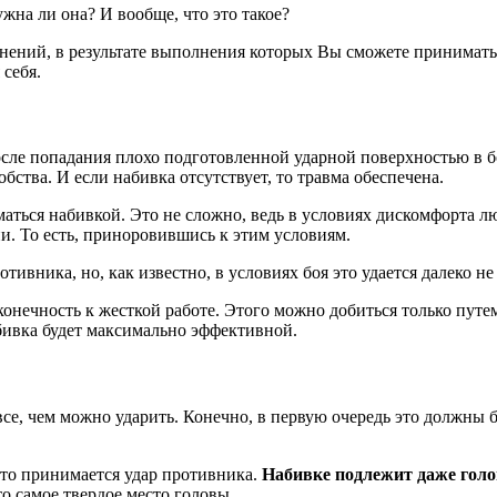
ужна ли она? И вообще, что это такое?
жнений, в результате выполнения которых Вы сможете принимать
себя.
сле попадания плохо подготовленной ударной поверхностью в бо
бства. И если набивка отсутствует, то травма обеспечена.
маться набивкой. Это не сложно, ведь в условиях дискомфорта 
ии. То есть, приноровившись к этим условиям.
отивника, но, как известно, в условиях боя это удается далеко не 
конечность к жесткой работе. Этого можно добиться только пут
бивка будет максимально эффективной.
 все, чем можно ударить. Конечно, в первую очередь это должны
 что принимается удар противника.
Набивке подлежит даже голо
то самое твердое место головы.