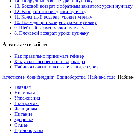
14. Подручный захват: уроки нунчаку
13. Боковой возврат с обратным захватом: уроки нунчаку
12. Возврат стопой: уроки нунчаку
11. Коленный возврат: уроки нунчаку
10. Восходящий возврат: уроки нунчаку
9. Шейный захват: уроки нунчаку
8. Плечевой возврат: уроки нунчаку
А также читайте:
Как правильно принимать гейнер
Как узнать особенности характера
Набивка голени и всего тела: видео урок
Атлетизм и бодибилдинг
Единоборства
Набивка тела
Набивка
Главная
Новичкам
Упражнения
Программы
Женщинам
Питание
Здоровье
Статьи
Единоборства