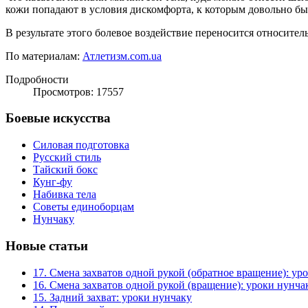
кожи попадают в условия дискомфорта, к которым довольно б
В результате этого болевое воздействие переносится относитель
По материалам:
Атлетизм.com.ua
Подробности
Просмотров: 17557
Боевые искусства
Силовая подготовка
Русский стиль
Тайский бокс
Кунг-фу
Набивка тела
Советы единоборцам
Нунчаку
Новые статьи
17. Смена захватов одной рукой (обратное вращение): ур
16. Смена захватов одной рукой (вращение): уроки нунча
15. Задний захват: уроки нунчаку