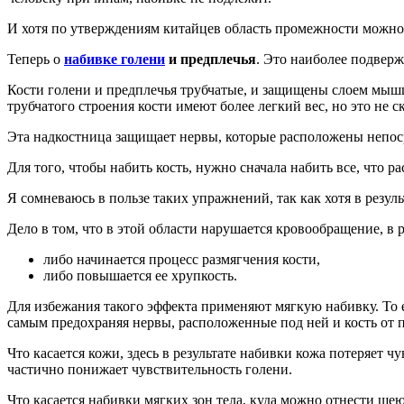
И хотя по утверждениям китайцев область промежности можно 
Теперь о
набивке голени
и предплечья
. Это наиболее подвер
Кости голени и предплечья трубчатые, и защищены слоем мышц. 
трубчатого строения кости имеют более легкий вес, но это не 
Эта надкостница защищает нервы, которые расположены непос
Для того, чтобы набить кость, нужно сначала набить все, что р
Я сомневаюсь в пользе таких упражнений, так как хотя в резу
Дело в том, что в этой области нарушается кровообращение, в 
либо начинается процесс размягчения кости,
либо повышается ее хрупкость.
Для избежания такого эффекта применяют мягкую набивку. То ес
самым предохраняя нервы, расположенные под ней и кость от 
Что касается кожи, здесь в результате набивки кожа потеряет 
частично понижает чувствительность голени.
Что касается набивки мягких зон тела, куда можно отнести шею,