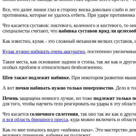
Все, что далее линии глаз в сторону виска довольно слабо и 
противника, которые не удалось отбить. При ударе противника в
Что касается суставов: локтевого, коленного и кистевого, то 
специалисты считают, что
набивка суставов вряд ли целесоо
Как известно, кулак - это сложный механизм мелких суставов,
Кулак нужно набивать очень аккуратно
, постепенно увеличива
Такие места, как основание ладони и стопы, так же как и друг
особых проблем и относительно безболезненно.
Шея также подлежит набивке.
При некотором развитии мышц 
А вот
почки набивать нужно только поверхностно
. Дело в 
Печень
защищена немного лучше, но тоже
подлежит только п
для того, чтобы научить тело реагировать на удары в эту обла
Что касается
солнечного сплетения
, так оно так же как и дру
и вся область брюшного пресса
, куда можно включить и област
Как-то мне попалось видео «набивка паха». Это мастерство де
человеку причинам, набивке не подлежит.