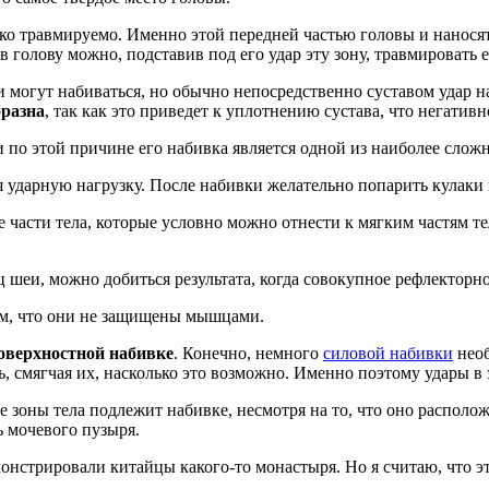
легко травмируемо. Именно этой передней частью головы и нанос
 голову можно, подставив под его удар эту зону, травмировать е
они могут набиваться, но обычно непосредственно суставом удар 
бразна
, так как это приведет к уплотнению сустава, что негатив
 и по этой причине его набивка является одной из наиболее слож
я ударную нагрузку. После набивки желательно попарить кулаки в
ие части тела, которые условно можно отнести к мягким частям т
шеи, можно добиться результата, когда совокупное рефлекторно
том, что они не защищены мышцами.
оверхностной набивке
. Конечно, немного
силовой набивки
необ
сть, смягчая их, насколько это возможно. Именно поэтому удары 
гие зоны тела подлежит набивке, несмотря на то, что оно распол
ь мочевого пузыря.
монстрировали китайцы какого-то монастыря. Но я считаю, что эт