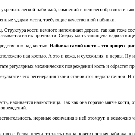
укрепить легкой набивкой, сомнений в нецелесообразности тако
женные ударам места, требующие качественной набивки.
Структура кости немного напоминает дерево, так как тоже состо
сказывается на их прочности. Сверху кость защищена надкостнице
редственно над костью.
Набивка самой кости – это процесс р
асположено над костью. А это и кожа, и сухожилия, и нервы. Ну 
льтате регулярных механических повреждений кость и обрастет п
результате чего регенерация ткани становится недостаточной. И 
ть, набивается надкостница. Так как она гораздо мягче кости, о
повреждений.
чувствительность, нервные окончания в ней отомрут, и возможно 
 пресс, бедра, плечи, то здесь нужна поверхностная набивка, в 