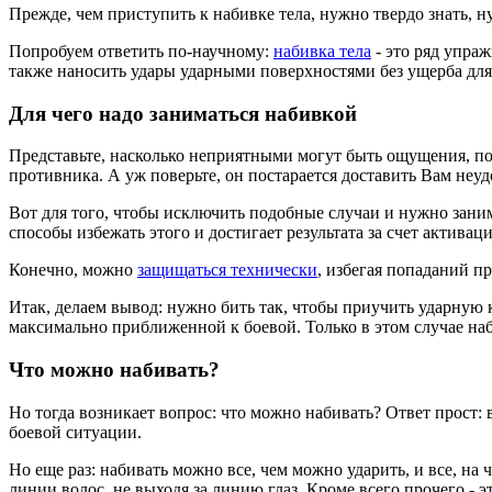
Прежде, чем приступить к набивке тела, нужно твердо знать, н
Попробуем ответить по-научному:
набивка тела
- это ряд упра
также наносить удары ударными поверхностями без ущерба для 
Для чего надо заниматься набивкой
Представьте, насколько неприятными могут быть ощущения, по
противника. А уж поверьте, он постарается доставить Вам неудо
Вот для того, чтобы исключить подобные случаи и нужно зани
способы избежать этого и достигает результата за счет активац
Конечно, можно
защищаться технически
, избегая попаданий пр
Итак, делаем вывод: нужно бить так, чтобы приучить ударную 
максимально приближенной к боевой. Только в этом случае на
Что можно набивать?
Но тогда возникает вопрос: что можно набивать? Ответ прост:
боевой ситуации.
Но еще раз: набивать можно все, чем можно ударить, и все, на
линии волос, не выходя за линию глаз. Кроме всего прочего - э