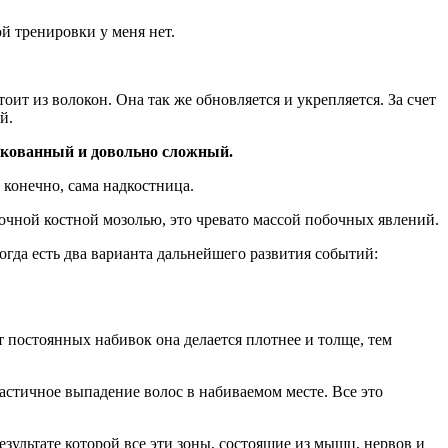
й тренировки у меня нет.
ит из волокон. Она так же обновляется и укрепляется. За счет
й.
искованный и довольно сложный.
и конечно, сама надкостница.
рочной костной мозолью, это чревато массой побочных явлений.
тогда есть два варианта дальнейшего развития событий:
т постоянных набивок она делается плотнее и толще, тем
частичное выпадение волос в набиваемом месте. Все это
результате которой все эти зоны, состоящие из мышц, нервов и