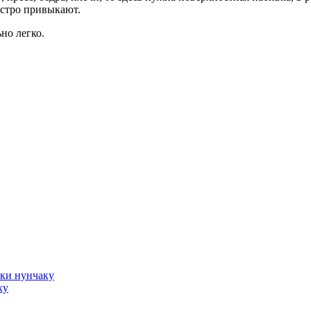
ыстро привыкают.
но легко.
оки нунчаку
ку