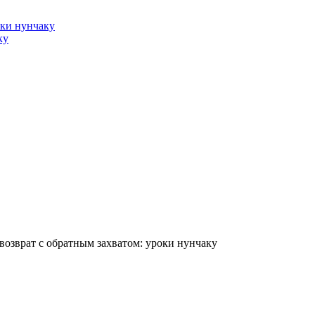
оки нунчаку
ку
 возврат с обратным захватом: уроки нунчаку