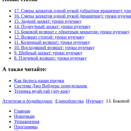
17. Смена захватов одной рукой (обратное вращение): ур
16. Смена захватов одной рукой (вращение): уроки нунча
15. Задний захват: уроки нунчаку
14. Подручный захват: уроки нунчаку
13. Боковой возврат с обратным захватом: уроки нунчаку
12. Возврат стопой: уроки нунчаку
11. Коленный возврат: уроки нунчаку
10. Восходящий возврат: уроки нунчаку
9. Шейный захват: уроки нунчаку
8. Плечевой возврат: уроки нунчаку
А также читайте:
Как бились наши предки
Система Джо Вейдера: понедельник
Техника муай-тай (лоу-кик)
Атлетизм и бодибилдинг
Единоборства
Нунчаку
13. Боковой
Главная
Новичкам
Упражнения
Программы