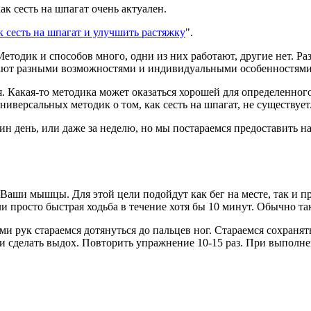
к сесть на шпагат очень актуален.
к сесть на шпагат и улучшить растяжку
".
Методик и способов много, одни из них работают, другие нет. Раз
ладают разными возможностями и индивидуальными особенностями
зя. Какая-то методика может оказаться хорошей для определенного
иверсальных методик о том, как сесть на шпагат, не существует
дин день, или даже за неделю, но мы постараемся предоставить н
 Ваши мышцы. Для этой цели подойдут как бег на месте, так и 
 просто быстрая ходьба в течение хотя бы 10 минут. Обычно так
ми рук стараемся дотянуться до пальцев ног. Стараемся сохраня
, и сделать выдох. Повторить упражнение 10-15 раз. При выполн