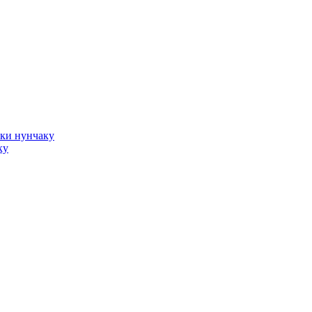
оки нунчаку
ку