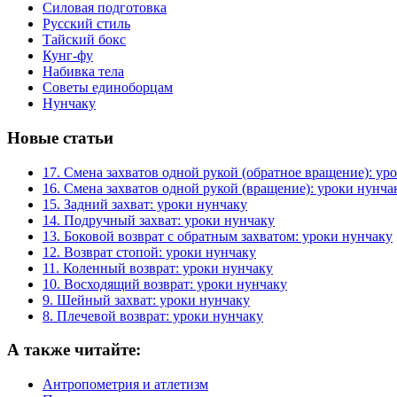
Силовая подготовка
Русский стиль
Тайский бокс
Кунг-фу
Набивка тела
Советы единоборцам
Нунчаку
Новые статьи
17. Смена захватов одной рукой (обратное вращение): ур
16. Смена захватов одной рукой (вращение): уроки нунча
15. Задний захват: уроки нунчаку
14. Подручный захват: уроки нунчаку
13. Боковой возврат с обратным захватом: уроки нунчаку
12. Возврат стопой: уроки нунчаку
11. Коленный возврат: уроки нунчаку
10. Восходящий возврат: уроки нунчаку
9. Шейный захват: уроки нунчаку
8. Плечевой возврат: уроки нунчаку
А также читайте:
Антропометрия и атлетизм