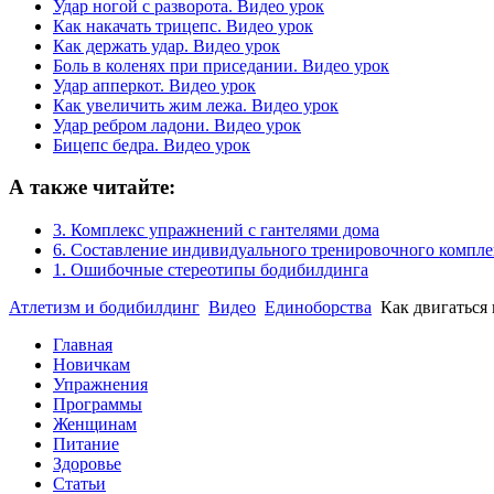
Удар ногой с разворота. Видео урок
Как накачать трицепс. Видео урок
Как держать удар. Видео урок
Боль в коленях при приседании. Видео урок
Удар апперкот. Видео урок
Как увеличить жим лежа. Видео урок
Удар ребром ладони. Видео урок
Бицепс бедра. Видео урок
А также читайте:
3. Комплекс упражнений с гантелями дома
6. Составление индивидуального тренировочного компле
1. Ошибочные стереотипы бодибилдинга
Атлетизм и бодибилдинг
Видео
Единоборства
Как двигаться 
Главная
Новичкам
Упражнения
Программы
Женщинам
Питание
Здоровье
Статьи