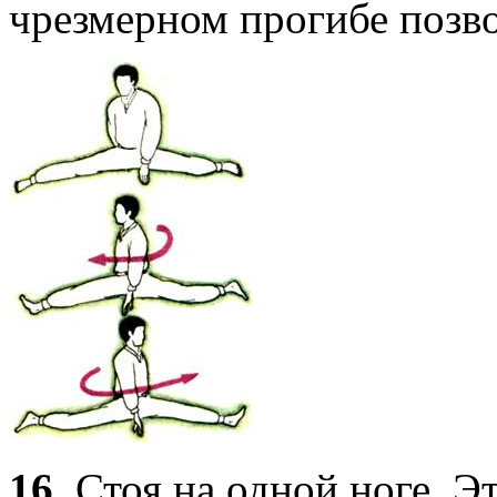
чрезмерном прогибе позв
16.
Стоя на одной ноге. Э