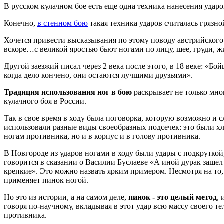
В русском кулачном бое есть еще одна техника нанесения ударо
Конечно,
в стенном бою
такая техника ударов считалась грязн
Хочется привести высказывания по этому поводу австрийского 
вскоре…с великой яростью бьют ногами по лицу, шее, груди, ж
Другой заезжий писал через 2 века после этого, в 18 веке: «Бо
когда дело кончено, они остаются лучшими друзьями».
Традиция использования ног в бою
раскрывает не только мно
кулачного боя в России.
Так в свое время в ходу была поговорка, которую возможно и 
использовали разные виды своеобразных подсечек: это были хл
ногам противника, но и в корпус и в голову противника.
В Новгороде из ударов ногами в ходу были удары с подкруткой
говорится в сказании о Василии Буслаеве «А иной дурак зашел 
крепкие». Это можно назвать ярким примером. Несмотря на то,
применяет пинок ногой.
Но это из истории, а на самом деле,
пинок - это целый метод
,
говоря по-научному, вкладывая в этот удар всю массу своего т
противника.