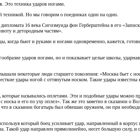
в. Это техника ударов ногами.
ой техникой. Но мы говорим о поединках один на один.
дипломата 16 века Сигизмунда фон Герберштейна в его «Записка
ивоту и детородным частям».
йцы, когда бьют и руками и ногами одновременно, кажется, готов
гообразие ударов ногами, но и показывает целые школы, ударна
слышали некоторые люди старшего поколения: «Москва бьет с нос
есткие удары ногой с оттянутым носком. Такие удары известны к
, которые назывались оплетами. Эти и подобные удары можно пр
с носка и его по уху оплел». Так же это заметно в сказании о В
 что в сказании богатырь был обвешан оружием, он при необходи
 используя который боец усиливает удар, направленный в корпус п
ела. Такой удар направлен прямолинейно, несет большую силу, и 