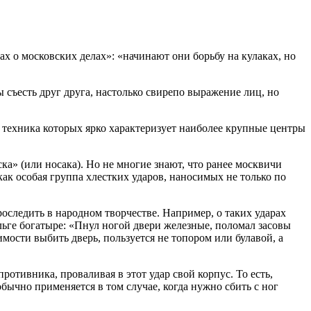
х о московских делах»: «начинают они борьбу на кулаках, но
ы съесть друг друга, настолько свирепо выражение лиц, но
я техника которых ярко характеризует наиболее крупные центры
ка» (или носака). Но не многие знают, что ранее москвичи
ак особая группа хлестких ударов, наносимых не только по
оследить в народном творчестве. Например, о таких ударах
ольге богатыре: «Пнул ногой двери железные, поломал засовы
мости выбить дверь, пользуется не топором или булавой, а
ротивника, проваливая в этот удар свой корпус. То есть,
обычно применяется в том случае, когда нужно сбить с ног