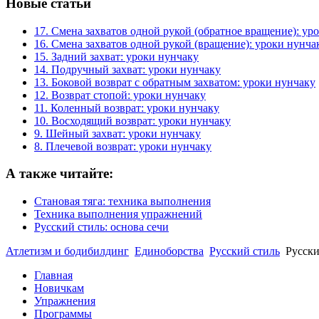
Новые статьи
17. Смена захватов одной рукой (обратное вращение): ур
16. Смена захватов одной рукой (вращение): уроки нунча
15. Задний захват: уроки нунчаку
14. Подручный захват: уроки нунчаку
13. Боковой возврат с обратным захватом: уроки нунчаку
12. Возврат стопой: уроки нунчаку
11. Коленный возврат: уроки нунчаку
10. Восходящий возврат: уроки нунчаку
9. Шейный захват: уроки нунчаку
8. Плечевой возврат: уроки нунчаку
А также читайте:
Становая тяга: техника выполнения
Техника выполнения упражнений
Русский стиль: основа сечи
Атлетизм и бодибилдинг
Единоборства
Русский стиль
Русски
Главная
Новичкам
Упражнения
Программы