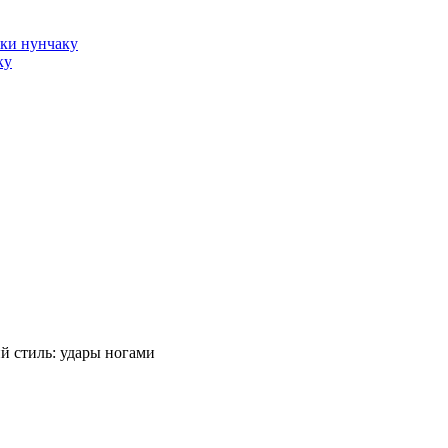
оки нунчаку
ку
й стиль: удары ногами