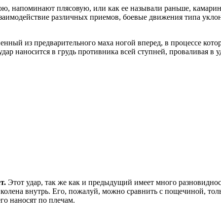
ою, напоминают плясовую, или как ее называли раньше, камаринс
заимодействие различных приемов, боевые движения типа уклонов,
нный из предварительного маха ногой вперед, в процессе котор
дар наносится в грудь противника всей ступней, проваливая в уд
т.
Этот удар, так же как и предыдущий имеет много разновиднос
олена внутрь. Его, пожалуй, можно сравнить с пощечиной, тол
его наносят по плечам.