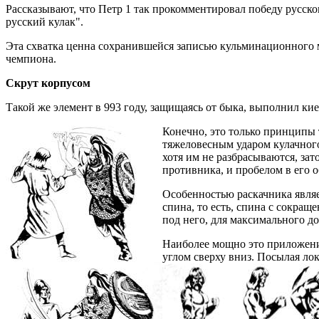
Рассказывают, что Петр 1 так прокомментировал победу русско
русский кулак".
Эта схватка ценна сохранившейся записью кульминационного м
чемпиона.
Скрут корпусом
Такой же элемент в 993 году, защищаясь от быка, выполнил ки
Конечно, это только принципы
тяжеловесным ударом кулачного
хотя им не разбрасываются, зат
противника, и пробелом в его об
Особенностью раскачника являет
спина, то есть, спина с сокра
под него, для максимального д
Наиболее мощно это приложение
углом сверху вниз. Посылая лок