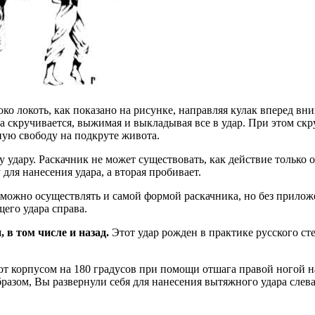
око локоть, как показано на рисунке, направляя кулак вперед вн
ца скручивается, выжимая и выкладывая все в удар. При этом с
ную свободу на подкруте живота.
у удару. Раскачник не может существовать, как действие только 
 для нанесения удара, а вторая пробивает.
а можно осуществлять и самой формой раскачника, но без прило
щего удара справа.
в том числе и назад.
Этот удар рожден в практике русского ст
т корпусом на 180 градусов при помощи отшага правой ногой на
образом, Вы развернули себя для нанесения вытяжного удара сле