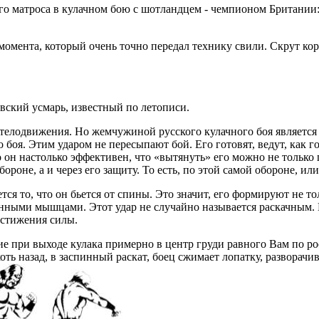
го матроса в кулачном бою с шотландцем - чемпионом Британии: 
омента, который очень точно передал технику свили. Скрут кор
евский усмарь, известный по летописи.
 телодвижения. Но жемчужиной русского кулачного боя являетс
 боя. Этим ударом не пересыпают бой. Его готовят, ведут, как г
о он настолько эффективен, что «вытянуть» его можно не только
ороне, а и через его защиту. То есть, по этой самой обороне, или
ся то, что он бьется от спины. Это значит, его формируют не то
щенными мышцами. Этот удар не случайно называется раскачным.
остижения силы.
 при выходе кулака примерно в центр груди равного Вам по рос
оть назад, в заспинный раскат, боец сжимает лопатку, разворачив