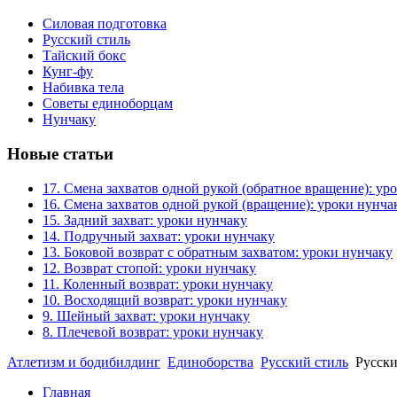
Силовая подготовка
Русский стиль
Тайский бокс
Кунг-фу
Набивка тела
Советы единоборцам
Нунчаку
Новые статьи
17. Смена захватов одной рукой (обратное вращение): ур
16. Смена захватов одной рукой (вращение): уроки нунча
15. Задний захват: уроки нунчаку
14. Подручный захват: уроки нунчаку
13. Боковой возврат с обратным захватом: уроки нунчаку
12. Возврат стопой: уроки нунчаку
11. Коленный возврат: уроки нунчаку
10. Восходящий возврат: уроки нунчаку
9. Шейный захват: уроки нунчаку
8. Плечевой возврат: уроки нунчаку
Атлетизм и бодибилдинг
Единоборства
Русский стиль
Русски
Главная