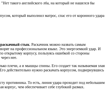
"Нет такого английского лба, на который не нашелся бы
пусом, который выполнил матрос, спас его от коронного удара
я
раскачный стык
. Раскачник можно назвать самым
оворят на профессиональном языке. Это энергоемкий удар. И
 по открытому корпусу, пользуясь ошибкой со стороны
 через нее.
лько плечи, а и мышцы спины. Его создает так называемая злая
 Его действительно нужно раскачать корпусом, подвернувшись
ту противника. То есть, линия удара проходит под небольшим
ая корпус, чем обеспечивает себе глубокий размах.