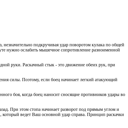
из, незначительно подкручивая удар поворотом кулака по общей
круте нужно ослабить мышечное сопротивление разноименной
одной руки. Раскачный стык - это движение обеих рук, при
жения силы. Поэтому, если боец начинает легкий атакующий
енного боя, когда боец наносит сносящие противников удары во
зад. При этом стопа начинает разворот под прямым углом и
ва, который ведет Ваш основной удар справа. Принцип раскачки