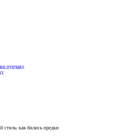
оки нунчаку
ку
й стиль: как бились предки