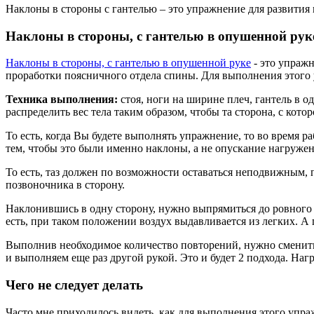
Наклоны в стороны с гантелью – это упражнение для развития
Наклоны в стороны, с гантелью в опушенной рук
Наклоны в стороны, с гантелью в опушенной руке
- это упражн
проработки поясничного отдела спины. Для выполнения этого 
Техника выполнения:
стоя, ноги на ширине плеч, гантель в о
распределить вес тела таким образом, чтобы та сторона, с кото
То есть, когда Вы будете выполнять упражнение, то во время р
тем, чтобы это были именно наклоны, а не опускание нагружен
То есть, таз должен по возможности оставаться неподвижным, 
позвоночника в сторону.
Наклонившись в одну сторону, нужно выпрямиться до ровного 
есть, при таком положении воздух выдавливается из легких. А
Выполнив необходимое количество повторений, нужно сменить
и выполняем еще раз другой рукой. Это и будет 2 подхода. Наг
Чего не следует делать
Часто мне приходилось видеть, как для выполнения этого упраж