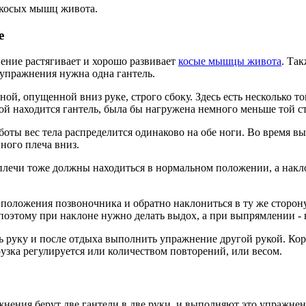
 косых мышц живота.
е
ение растягивает и хорошо развивает
косые мышцы живота
. Та
упражнения нужна одна гантель.
дной, опущенной вниз руке, строго сбоку. Здесь есть несколько т
рой находится гантель, была бы нагружена немного меньше той ст
аботы вес тела распределится одинаково на обе ноги. Во время 
ного плеча вниз.
плечи тоже должны находиться в нормальном положении, а накло
положения позвоночника и обратно наклониться в ту же сторону.
 поэтому при наклоне нужно делать выдох, а при выпрямлении - 
 руку и после отдыха выполнить упражнение другой рукой. Кор
рузка регулируется или количеством повторений, или весом.
нения берут две гантели в две руки, и выполняют это упражнени