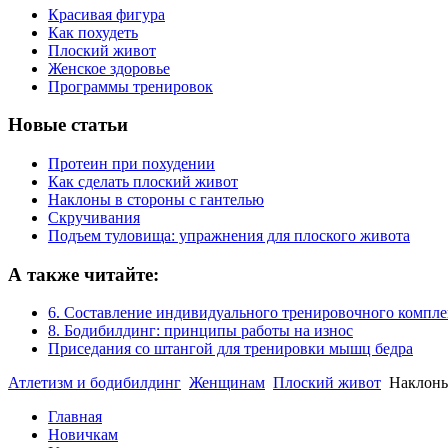
Красивая фигура
Как похудеть
Плоский живот
Женское здоровье
Программы тренировок
Новые статьи
Протеин при похудении
Как сделать плоский живот
Наклоны в стороны с гантелью
Скручивания
Подъем туловища: упражнения для плоского живота
А также читайте:
6. Составление индивидуального тренировочного компле
8. Бодибилдинг: принципы работы на износ
Приседания со штангой для тренировки мышц бедра
Атлетизм и бодибилдинг
Женщинам
Плоский живот
Наклоны
Главная
Новичкам