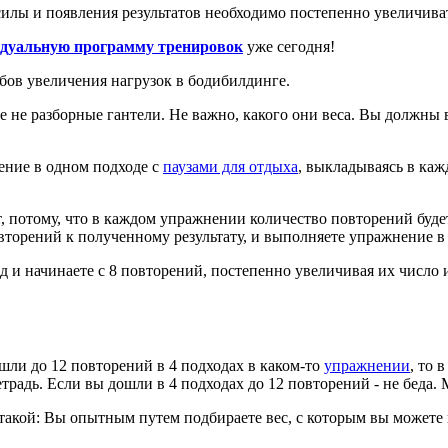
илы и появления результатов необходимо постепенно увеличиват
идуальную программу тренировок
уже сегодня!
обов увеличения нагрузок в бодибилдинге.
ые не разборные гантели. Не важно, какого они веса. Вы должны
ение в одном подходе с
паузами для отдыха
, выкладываясь в каж
тат, потому, что в каждом упражнении количество повторений бу
овторений к полученному результату, и выполняете упражнение в
 и начинаете с 8 повторений, постепенно увеличивая их число и
шли до 12 повторений в 4 подходах в каком-то
упражнении
, то 
етрадь. Если вы дошли в 4 подходах до 12 повторений - не беда.
ь такой: Вы опытным путем подбираете вес, с которым вы может