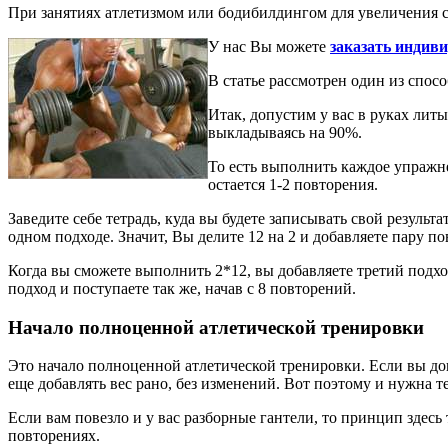
При занятиях атлетизмом или бодибилдингом для увеличения с
У нас Вы можете
заказать индив
В статье рассмотрен один из спос
Итак, допустим у вас в руках лит
выкладываясь на 90%.
То есть выполнить каждое упражн
остается 1-2 повторения.
Заведите себе тетрадь, куда вы будете записывать свой резуль
одном подходе. Значит, Вы делите 12 на 2 и добавляете пару п
Когда вы сможете выполнить 2*12, вы добавляете третий подход
подход и поступаете так же, начав с 8 повторений.
Начало полноценной атлетической тренировки
Это начало полноценной атлетической тренировки. Если вы до
еще добавлять вес рано, без изменений. Вот поэтому и нужна т
Если вам повезло и у вас разборные гантели, то принцип здес
повторениях.