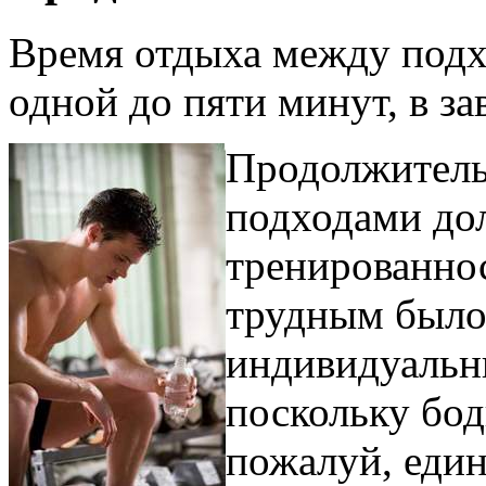
Время отдыха между подх
одной до пяти минут, в за
Продолжитель
подходами дол
тренированнос
трудным был
индивидуальны
поскольку бод
пожалуй, един