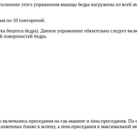
выполнении этого упражнения мышцы бедра нагружены по всей а
лая по 10 повторений.
ка бицепса бедра). Данное упражнение обязательно следует вкл
й поверхностей бедра.
 включались приседания на гак-машине и sissu-приседания. По 
оложенных ближе к колену, а sissu-приседания в максимальной