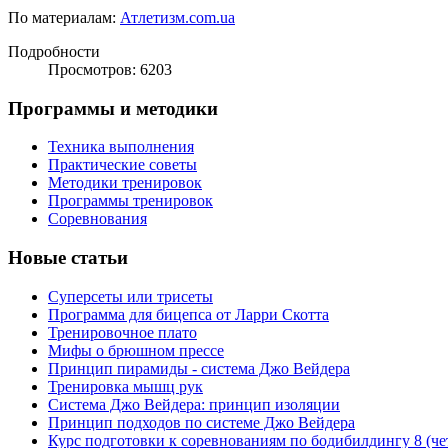
По материалам:
Атлетизм.com.ua
Подробности
Просмотров: 6203
Программы и методики
Техника выполнения
Практические советы
Методики тренировок
Программы тренировок
Соревнования
Новые статьи
Суперсеты или трисеты
Программа для бицепса от Ларри Скотта
Тренировочное плато
Мифы о брюшном прессе
Принцип пирамиды - система Джо Вейдера
Тренировка мышц рук
Система Джо Вейдера: принцип изоляции
Принцип подходов по системе Джо Вейдера
Курс подготовки к соревнованиям по бодибилдингу 8 (чет