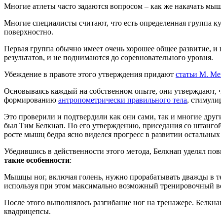
Многие атлеты часто задаются вопросом – как же накачать мыш
Многие специалисты считают, что есть определенная группа ку
поверхностно.
Первая группа обычно имеет очень хорошее общее развитие, и
результатов, и не поднимаются до соревновательного уровня.
Убеждение в правоте этого утверждения придают
статьи М. Ме
Основываясь каждый на собственном опыте, они утверждают, ч
формированию
антропометрически правильного тела
, стимули
Это проверили и подтвердили как они сами, так и многие дру
был Тим Белкнап. По его утверждению, приседания со штангой н
росте мышц бедра ясно виделся прогресс в развитии остальных 
Убедившись в действенности этого метода, Белкнап уделял по
такие особенности
:
Мышцы ног, включая голень, нужно прорабатывать дважды в те
используя при этом максимально возможный тренировочный вес
После этого выполнялось разгибание ног на тренажере. Белкн
квадрицепсы.