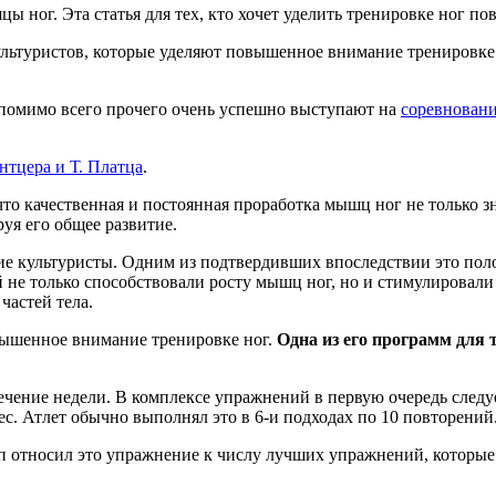
цы ног. Эта статья для тех, кто хочет уделить тренировке ног 
льтуристов, которые уделяют повышенное внимание тренировке н
 помимо всего прочего очень успешно выступают на
соревнован
нтцера и Т. Платца
.
то качественная и постоянная проработка мышц ног не только з
руя его общее развитие.
гие культуристы. Одним из подтвердивших впоследствии это по
е только способствовали росту мышц ног, но и стимулировали ра
частей тела.
вышенное внимание тренировке ног.
Одна из его программ для
чение недели. В комплексе упражнений в первую очередь следу
. Атлет обычно выполнял это в 6-и подходах по 10 повторений
ап относил это упражнение к числу лучших упражнений, которые