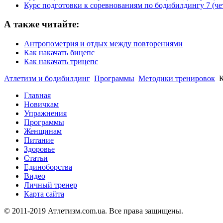
Курс подготовки к соревнованиям по бодибилдингу 7 (чет
А также читайте:
Aнтропометрия и отдых между повторениями
Как накачать бицепс
Как накачать трицепс
Атлетизм и бодибилдинг
Программы
Методики тренировок
К
Главная
Новичкам
Упражнения
Программы
Женщинам
Питание
Здоровье
Статьи
Единоборства
Видео
Личный тренер
Карта сайта
© 2011-2019 Атлетизм.com.ua. Все права защищены.